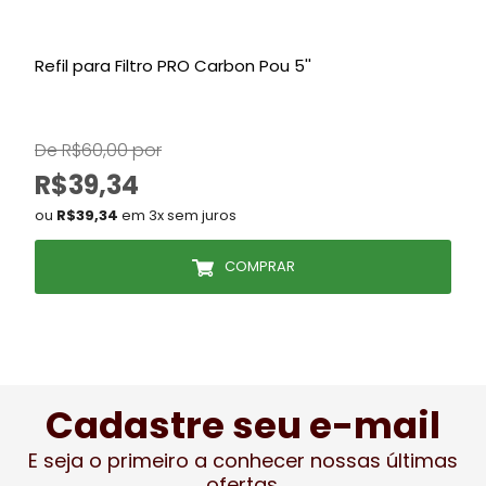
Refil para Filtro PRO Carbon Pou 5''
R
De R$60,00 por
R$39,34
ou
R$39,34
em 3x sem juros
COMPRAR
Cadastre seu e-mail
E seja o primeiro a conhecer nossas últimas
ofertas.