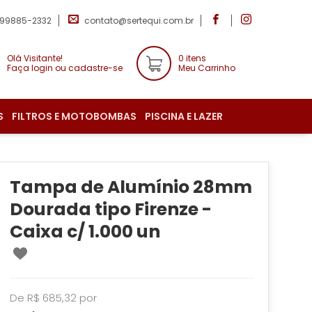
 99885-2332
contato@sertequi.com.br
Olá Visitante!
0 itens
Faça login ou cadastre-se
Meu Carrinho
S
FILTROS E MOTOBOMBAS
PISCINA E LAZER
Tampa de Alumínio 28mm
Dourada tipo Firenze -
Caixa c/ 1.000 un
De R$ 685,32 por