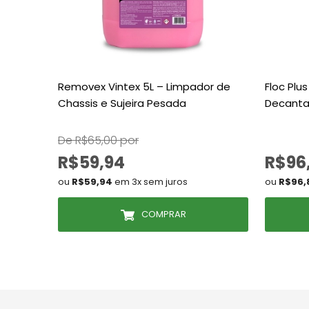
Removex Vintex 5L – Limpador de
Floc Plus
Chassis e Sujeira Pesada
Decantad
De R$65,00 por
R$59,94
R$96
ou
R$59,94
em 3x sem juros
ou
R$96,
COMPRAR