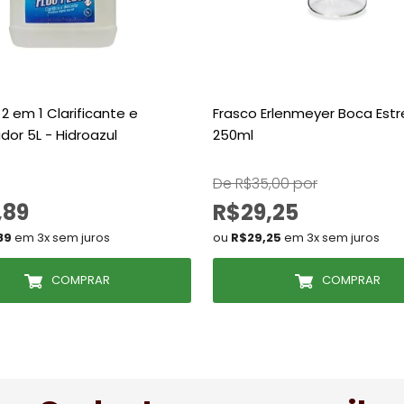
 2 em 1 Clarificante e
Frasco Erlenmeyer Boca Estr
or 5L - Hidroazul
250ml
De R$35,00 por
,89
R$29,25
89
em 3x sem juros
ou
R$29,25
em 3x sem juros
COMPRAR
COMPRAR