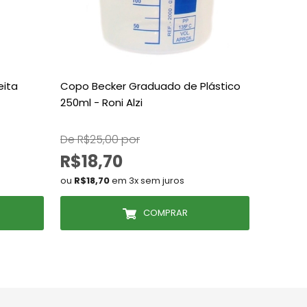
eita
Copo Becker Graduado de Plástico
Escova 
250ml - Roni Alzi
De R$25,00 por
De R$55
R$18,70
R$30
ou
R$18,70
em 3x sem juros
ou
R$30
COMPRAR