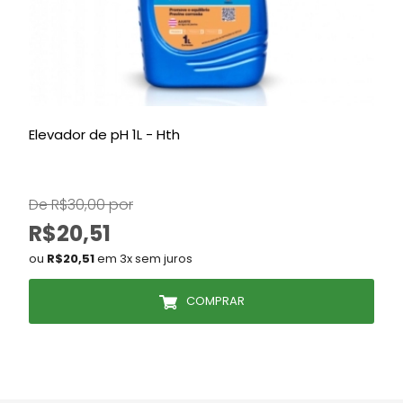
Elevador de pH 1L - Hth
B
S
De R$30,00 por
D
R$20,51
ou
R$20,51
em 3x sem juros
COMPRAR