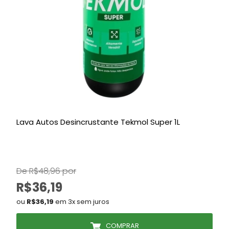
Lava Autos Desincrustante Tekmol Super 1L
S
De R$48,96 por
D
R$36,19
ou
R$36,19
em 3x sem juros
COMPRAR