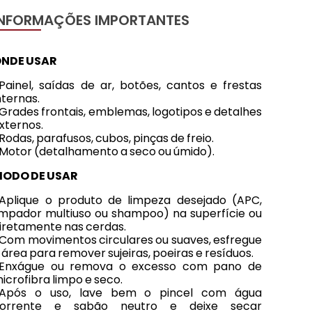
INFORMAÇÕES IMPORTANTES
NDE USAR
Painel, saídas de ar, botões, cantos e frestas
nternas.
Grades frontais, emblemas, logotipos e detalhes
xternos.
Rodas, parafusos, cubos, pinças de freio.
Motor (detalhamento a seco ou úmido).
ODO DE USAR
Aplique o produto de limpeza desejado (APC,
impador multiuso ou shampoo) na superfície ou
iretamente nas cerdas.
Com movimentos circulares ou suaves, esfregue
 área para remover sujeiras, poeiras e resíduos.
Enxágue ou remova o excesso com pano de
icrofibra limpo e seco.
Após o uso, lave bem o pincel com água
orrente e sabão neutro e deixe secar