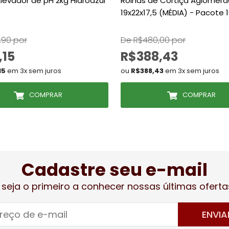
 Elevador de pH 2kg Hidroazul
Rolhas de Cortiça Aglomer
19x22x17,5 (MÉDIA) - Pacote 
,90 por
De R$480,00 por
,15
R$388,43
15
em 3x sem juros
ou
R$388,43
em 3x sem juros
COMPRAR
COMPRAR
Cadastre seu e-mail
 seja o primeiro a conhecer nossas últimas oferta
ENVIA