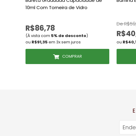
Bureta Graduada Capacidade de
Barrilha
10ml Com Torneira de Vidro
De R$59
R$86,78
R$40
(À vista com
5% de desconto
)
ou
R$91,35
em 3x sem juros
ou
R$40,
COMPRAR
E