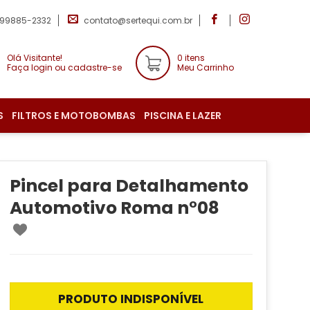
 99885-2332
contato@sertequi.com.br
Olá Visitante!
0 itens
Faça login ou cadastre-se
Meu Carrinho
S
FILTROS E MOTOBOMBAS
PISCINA E LAZER
Pincel para Detalhamento
Automotivo Roma n°08
PRODUTO INDISPONÍVEL