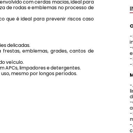
nvolvido com cerdas macias, ideal para
peza de rodas e emblemas no processo de
que é ideal para prevenir riscos caso
O
-
i
ies delicadas.
-
ra frestas, emblemas, grades, cantos de
e
-
do veículo.
-
om APCs, limpadores e detergentes.
 uso, mesmo por longos períodos.
M
-
l
d
-
a
-
m
-
c