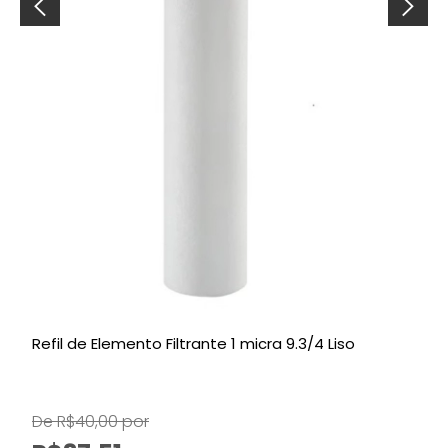
Refil de Elemento Filtrante 1 micra 9.3/4 Liso
R
De R$40,00 por