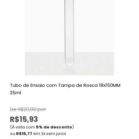
Tubo de Ensaio com Tampa de Rosca 18x150MM
R
25ml
p
De R$20,00 por
R$15,93
(À vista com
5% de desconto
)
ou
R$16,77
em 3x sem juros