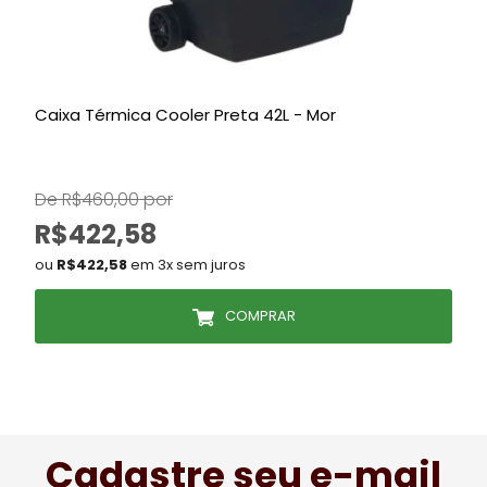
Caixa Térmica Cooler Preta 42L - Mor
F
H
De R$460,00 por
R$422,58
ou
R$422,58
em 3x sem juros
COMPRAR
Cadastre seu e-mail