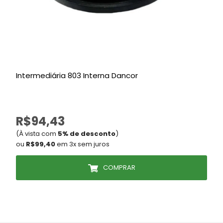
Intermediária 803 Interna Dancor
P
R$94,43
(À vista com
5% de desconto
)
ou
R$99,40
em 3x sem juros
COMPRAR