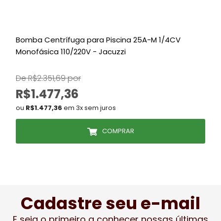
Bomba Centrífuga para Piscina 25A-M 1/4CV
K
Monofásica 110/220V - Jacuzzi
De R$2.351,69 por
R$1.477,36
ou
R$1.477,36
em 3x sem juros
COMPRAR
Cadastre seu e-mail
E seja o primeiro a conhecer nossas últimas