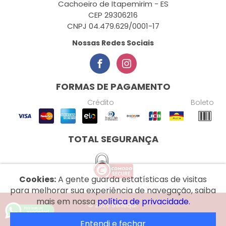
Cachoeiro de Itapemirim - ES
CEP 29306216
CNPJ 04.479.629/0001-17
Nossas Redes Sociais
FORMAS DE PAGAMENTO
Crédito
Boleto
TOTAL SEGURANÇA
Cookies:
A gente guarda estatísticas de visitas
para melhorar sua experiência de navegação, saiba
mais em nossa
política de privacidade.
© 2026 Sertequi.
Entendi e fechar