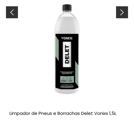
Limpador de Pneus e Borrachas Delet Vonixx 1,5L
V
P