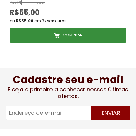
De R$70,00 por
D
R$55,00
ou
R$55,00
em 3x sem juros
COMPRAR
Cadastre seu e-mail
E seja o primeiro a conhecer nossas últimas
ofertas.
ENVIAR