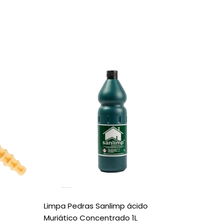
Limpa Pedras Sanlimp ácido
Transfo
Muriático Concentrado 1L
0W - S