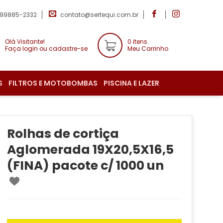
 99885-2332
contato@sertequi.com.br
Olá Visitante!
0 itens
Faça login ou cadastre-se
Meu Carrinho
S
FILTROS E MOTOBOMBAS
PISCINA E LAZER
Rolhas de cortiça
Aglomerada 19X20,5X16,5
(FINA) pacote c/ 1000 un