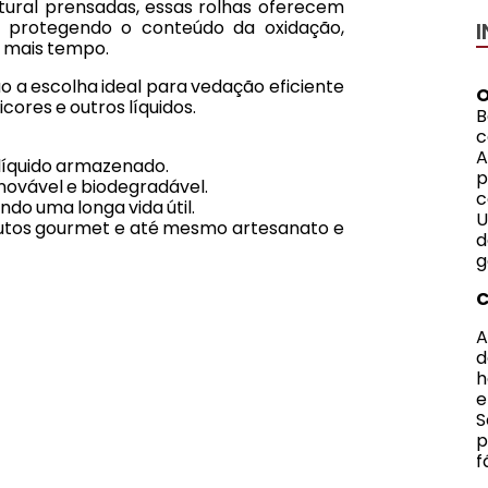
atural prensadas, essas rolhas oferecem
 protegendo o conteúdo da oxidação,
 mais tempo.
ão a escolha ideal para vedação eficiente
O
icores e outros líquidos.
B
c
A
 líquido armazenado.
p
enovável e biodegradável.
c
ndo uma longa vida útil.
U
dutos gourmet e até mesmo artesanato e
d
g
A
d
h
e
S
p
f