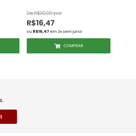
De R$20,00 por
De R$54
R$16,47
R$49
ou
R$16,47
em 3x sem juros
ou
R$49
COMPRAR
s.
R