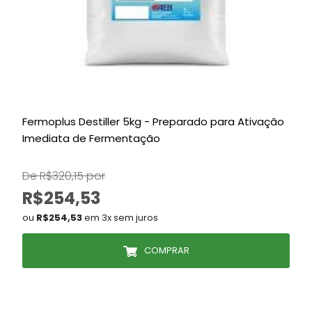
Fermoplus Destiller 5kg - Preparado para Ativação
R
Imediata de Fermentação
De R$320,15 por
R$254,53
ou
R$254,53
em 3x sem juros
COMPRAR