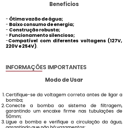
Benefícios
-
Ótima vazão de água;
-
Baixo consumo de energia
;
-
Construção robusta;
-
Funcionamento silencioso;
-
Compatível com diferentes voltagens (127V,
220V e 254V)
.
INFORMAÇÕES IMPORTANTES
Modo de Usar
Certifique-se da voltagem correta antes de ligar a
bomba;
Conecte a bomba ao sistema de filtragem,
garantindo um encaixe firme nas tubulações de
50mm;
Ligue a bomba e verifique a circulação da água,
garantindo que não há vazamentos;