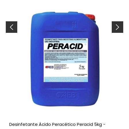
Desinfetante Ácido Peracético Peracid 5kg -
A