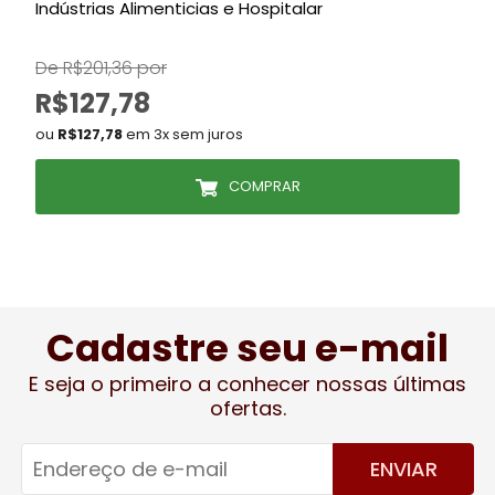
Indústrias Alimenticias e Hospitalar
De R$201,36 por
D
R$127,78
ou
R$127,78
em 3x sem juros
COMPRAR
Cadastre seu e-mail
E seja o primeiro a conhecer nossas últimas
ofertas.
ENVIAR