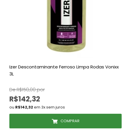
Izer Descontaminante Ferroso Limpa Rodas Vonixx
E
3L
De R$150,00 por
R$142,32
ou
R$142,32
em 3x sem juros
COMPRAR