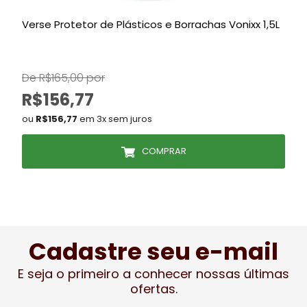
Verse Protetor de Plásticos e Borrachas Vonixx 1,5L
S
De R$165,00 por
D
R$156,77
ou
R$156,77
em 3x sem juros
COMPRAR
Cadastre seu e-mail
E seja o primeiro a conhecer nossas últimas
ofertas.