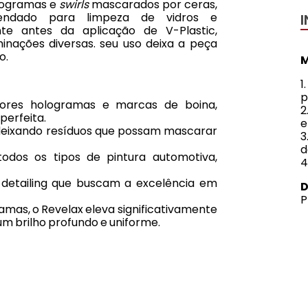
ologramas e
swirls
mascarados por ceras,
endado para limpeza de vidros e
nte antes da aplicação de V-Plastic,
nações diversas. seu uso deixa a peça
o.
M
1
p
nores hologramas e marcas de boina,
2
perfeita.
e
 deixando resíduos que possam mascarar
3
d
odos os tipos de pintura automotiva,
4
 detailing que buscam a excelência em
D
P
ramas, o Revelax eleva significativamente
um brilho profundo e uniforme.