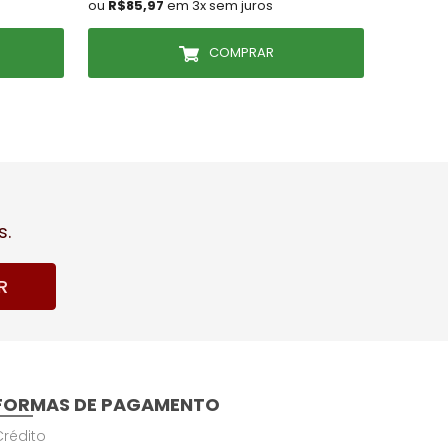
ou
R$85,97
em 3x sem juros
ou
R$51,
COMPRAR
s.
R
FORMAS DE PAGAMENTO
Crédito