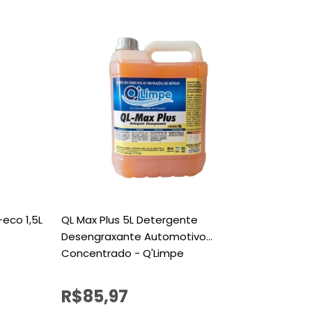
eco 1,5L
QL Max Plus 5L Detergente
Durax P
Desengraxante Automotivo
400ml
Concentrado - Q'Limpe
De R$58
R$85,97
R$51