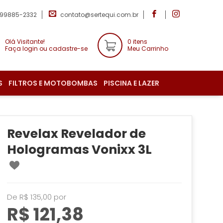
 99885-2332
contato@sertequi.com.br
Olá Visitante!
0 itens
Faça login ou cadastre-se
Meu Carrinho
S
FILTROS E MOTOBOMBAS
PISCINA E LAZER
Revelax Revelador de
Hologramas Vonixx 3L
De R$ 135,00 por
R$ 121,38