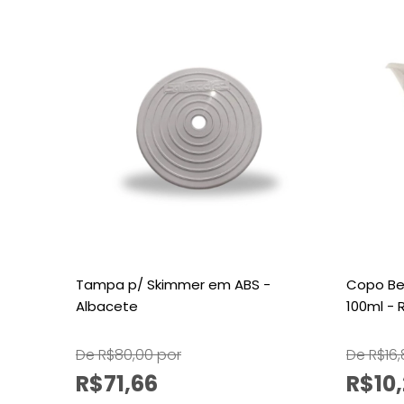
Tampa p/ Skimmer em ABS -
Copo Be
Albacete
100ml - R
De R$80,00 por
De R$16,
R$71,66
R$10