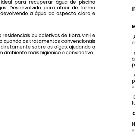
 ideal para recuperar água de piscina
gas. Desenvolvido para atuar de forma
s, devolvendo a água ao aspecto claro e
M
sidenciais ou coletivas de fibra, vinil e
A
ação quando os tratamentos convencionais
e
 diretamente sobre as algas, ajudando a
 ambiente mais higiênico e convidativo.
O
á
p
A
p
u
D
f
O
N
u