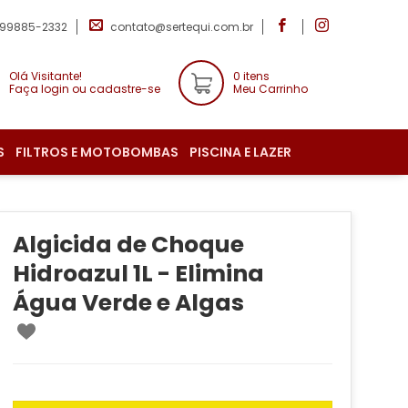
 99885-2332
contato@sertequi.com.br
Olá Visitante!
0 itens
Faça login ou cadastre-se
Meu Carrinho
S
FILTROS E MOTOBOMBAS
PISCINA E LAZER
Algicida de Choque
Hidroazul 1L - Elimina
Água Verde e Algas