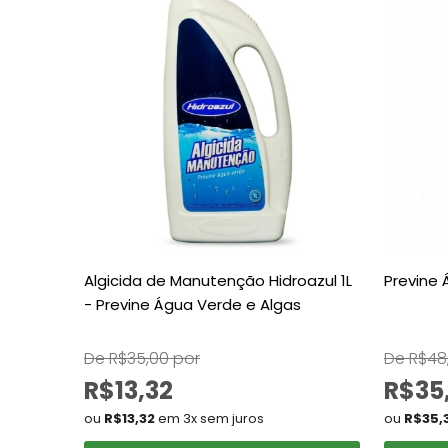
Algicida de Manutenção Hidroazul 1L
Previne 
- Previne Água Verde e Algas
De R$35,00 por
De R$48
R$13,32
R$35
ou
R$13,32
em 3x sem juros
ou
R$35,