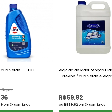
Água Verde 1L - HTH
Algicida de Manutenção Hidr
- Previne Água Verde e Alga
,96 por
,36
R$59,82
36
em 3x sem juros
ou
R$59,82
em 3x sem juros