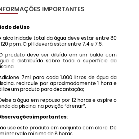
INFORMAÇÕES IMPORTANTES
odo de Uso
 alcalinidade total da água deve estar entre 80
 120 ppm. O pH deverá estar entre 7,4 e 7,6.
 produto deve ser diluído em um balde com
gua e distribuído sobre toda a superfície da
iscina.
dicione 7ml para cada 1.000 litros de água da
iscina, recircule por aproximadamente 1 hora e
tilize um produto para decantação;
eixe a água em repouso por 12 horas e aspire o
undo da piscina, na posição “drenar”.
bservações importantes:
ão use este produto em conjunto com cloro. Dê
m intervalo mínimo de 8 horas.