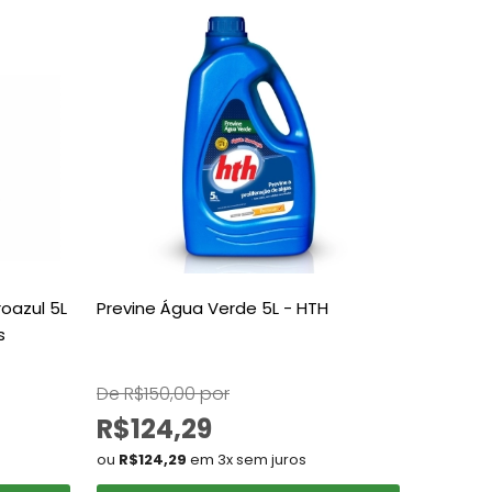
oazul 5L
Previne Água Verde 5L - HTH
s
De R$150,00 por
R$124,29
ou
R$124,29
em 3x sem juros