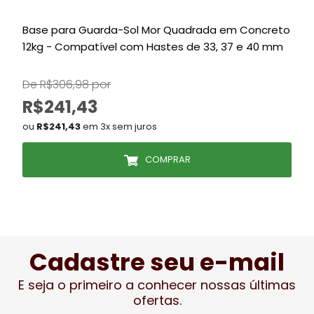
Base para Guarda-Sol Mor Quadrada em Concreto
S
12kg - Compatível com Hastes de 33, 37 e 40 mm
V
De R$306,98 por
R$241,43
ou
R$241,43
em 3x sem juros
COMPRAR
Cadastre seu e-mail
E seja o primeiro a conhecer nossas últimas
ofertas.