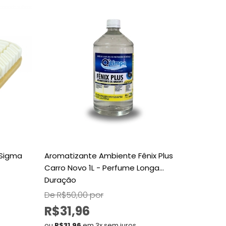
 Sigma
Aromatizante Ambiente Fênix Plus
Barrilha
Carro Novo 1L - Perfume Longa
Duração
De R$50,00 por
De R$59
R$31,96
R$40
ou
R$31,96
em 3x sem juros
ou
R$40,