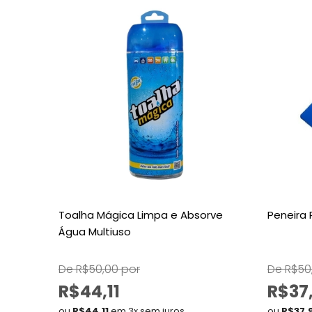
Toalha Mágica Limpa e Absorve
Peneira 
Água Multiuso
De R$50,00 por
De R$50
R$44,11
R$37
ou
R$44,11
em 3x sem juros
ou
R$37,