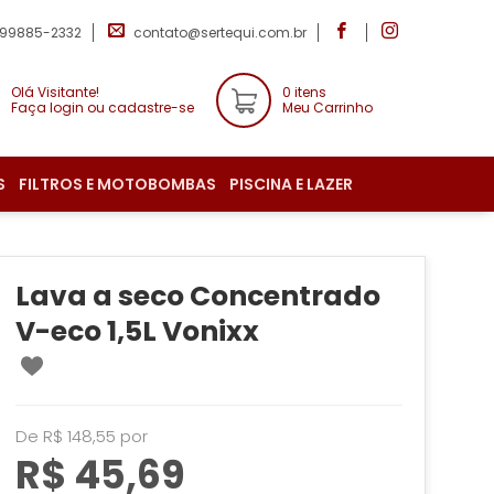
 99885-2332
contato@sertequi.com.br
Olá Visitante!
0 itens
Faça login ou cadastre-se
Meu Carrinho
S
FILTROS E MOTOBOMBAS
PISCINA E LAZER
Lava a seco Concentrado
V-eco 1,5L Vonixx
De R$ 148,55 por
R$ 45,69