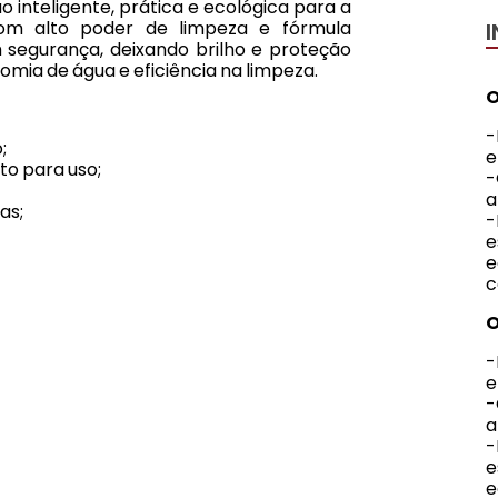
o inteligente, prática e ecológica para a
om alto poder de limpeza e fórmula
 segurança, deixando brilho e proteção
mia de água e eficiência na limpeza.
O
-
;
e
to para uso;
-
a
as;
e
e
c
O
-
e
-
a
e
e