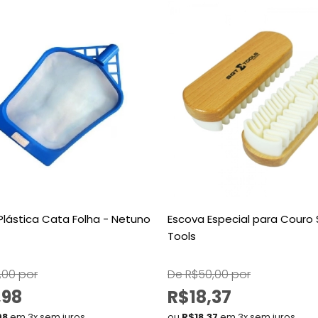
Plástica Cata Folha - Netuno
Escova Especial para Couro
Tools
,00 por
De R$50,00 por
,98
R$18,37
98
em 3x sem juros
ou
R$18,37
em 3x sem juros