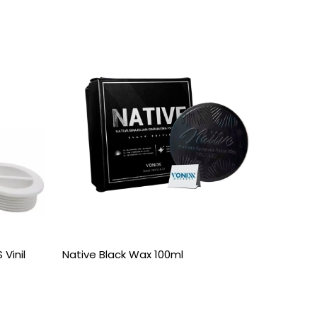
 Vinil
Native Black Wax 100ml
Base Do
Ombrelo
De R$22