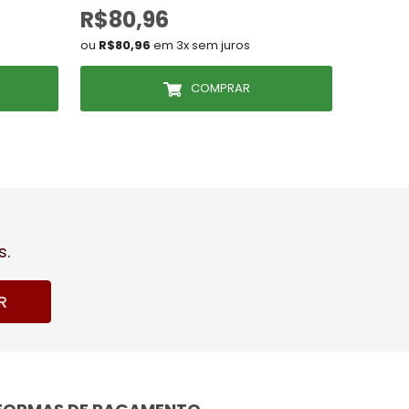
R$80,96
R$10
ou
R$80,96
em 3x sem juros
ou
R$107
COMPRAR
s.
R