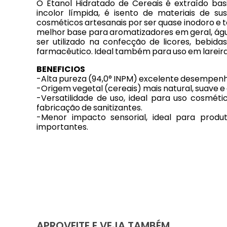
O Etanol Hidratado de Cereais é extraído bas
incolor límpida, é isento de materiais de s
cosméticos artesanais por ser quase inodoro e t
melhor base para aromatizadores em geral, águ
ser utilizado na confecção de licores, bebida
farmacêutico. Ideal também para uso em lareira
BENEFICIOS
-Alta pureza (94,0° INPM) excelente desempenh
-Origem vegetal (cereais) mais natural, suave 
-Versatilidade de uso, ideal para uso cosmétic
fabricação de sanitizantes.
-Menor impacto sensorial, ideal para prod
importantes.
APROVEITE E VEJA TAMBÉM