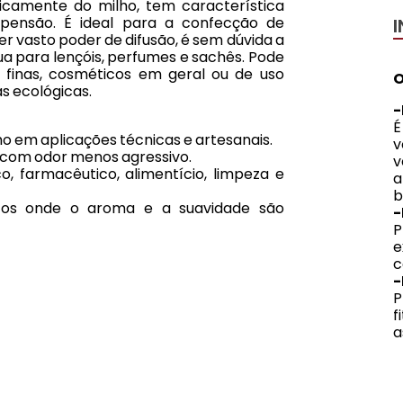
icamente do milho, tem característica
uspensão. É ideal para a confecção de
er vasto poder de difusão, é sem dúvida a
a para lençóis, perfumes e sachês. Pode
s finas, cosméticos em geral ou de uso
O
s ecológicas.
-
É
o em aplicações técnicas e artesanais.
v
e com odor menos agressivo.
v
o, farmacêutico, alimentício, limpeza e
a
b
utos onde o aroma e a suavidade são
-
e
c
P
f
a