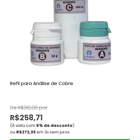
Refil para Análise de Cobre
S
De R$310,00 por
D
R$258,71
(À vista com
5% de desconto
)
ou
R$272,33
em 3x sem juros