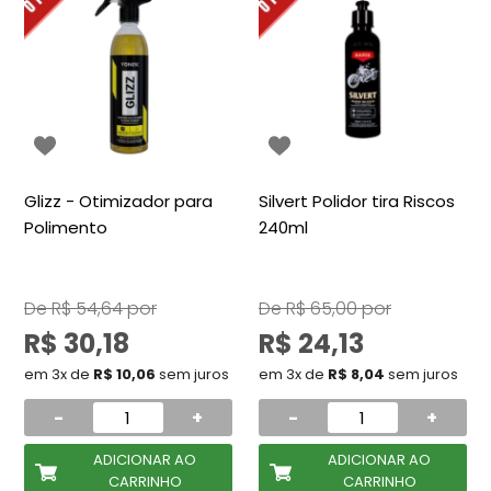
Glizz - Otimizador para
Silvert Polidor tira Riscos
Polimento
240ml
De
R$ 54,64
por
De
R$ 65,00
por
R$ 30,18
R$ 24,13
em 3x de
R$ 10,06
sem juros
em 3x de
R$ 8,04
sem juros
-
+
-
+
ADICIONAR AO
ADICIONAR AO
CARRINHO
CARRINHO