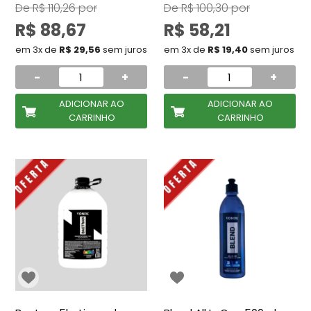
De
R$ 110,26
por
De
R$ 100,30
por
R$ 88,67
R$ 58,21
em 3x de
R$ 29,56
sem juros
em 3x de
R$ 19,40
sem juros
-
+
-
+
ADICIONAR AO
ADICIONAR AO
CARRINHO
CARRINHO