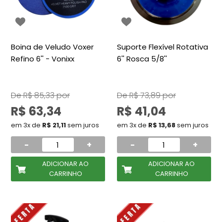
Boina de Veludo Voxer
Suporte Flexível Rotativa
Refino 6'' - Vonixx
6'' Rosca 5/8''
De
R$ 85,33
por
De
R$ 73,89
por
R$ 63,34
R$ 41,04
em 3x de
R$ 21,11
sem juros
em 3x de
R$ 13,68
sem juros
-
+
-
+
ADICIONAR AO
ADICIONAR AO
CARRINHO
CARRINHO