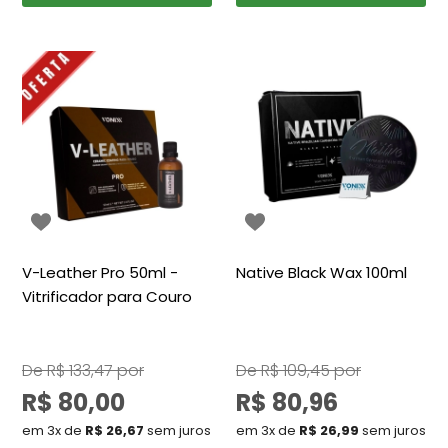
V-Leather Pro 50ml -
Native Black Wax 100ml
Vitrificador para Couro
De
R$ 133,47
por
De
R$ 109,45
por
R$ 80,00
R$ 80,96
em 3x de
R$ 26,67
sem juros
em 3x de
R$ 26,99
sem juros