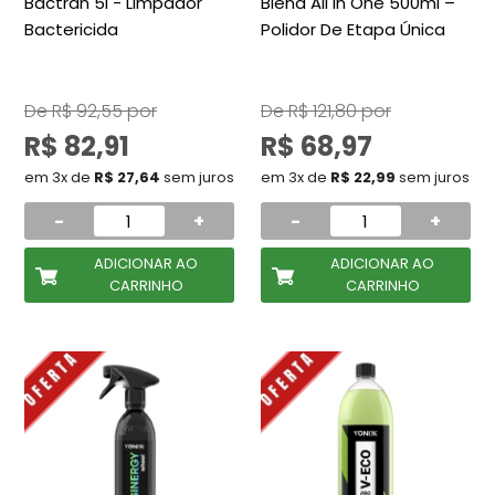
Bactran 5l - Limpador
Blend All In One 500ml –
Bactericida
Polidor De Etapa Única
De
R$ 92,55
por
De
R$ 121,80
por
R$ 82,91
R$ 68,97
em 3x de
R$ 27,64
sem juros
em 3x de
R$ 22,99
sem juros
-
+
-
+
ADICIONAR AO
ADICIONAR AO
CARRINHO
CARRINHO