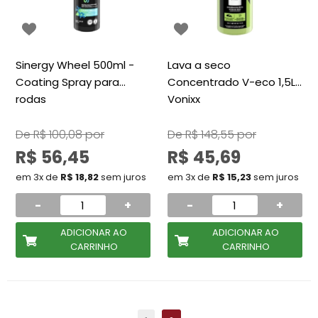
Sinergy Wheel 500ml -
Lava a seco
Coating Spray para
Concentrado V-eco 1,5L
rodas
Vonixx
De
R$ 100,08
por
De
R$ 148,55
por
R$ 56,45
R$ 45,69
em 3x de
R$ 18,82
sem juros
em 3x de
R$ 15,23
sem juros
-
+
-
+
ADICIONAR AO
ADICIONAR AO
CARRINHO
CARRINHO